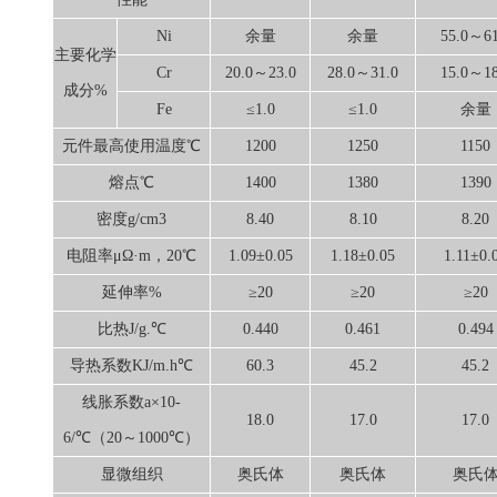
Ni
余量
余量
55.0～61
主要化学
Cr
20.0～23.0
28.0～31.0
15.0～18
成分%
Fe
≤1.0
≤1.0
余量
元件最高使用温度℃
1200
1250
1150
熔点℃
1400
1380
1390
密度g/cm3
8.40
8.10
8.20
电阻率μΩ·m，20℃
1.09±0.05
1.18±0.05
1.11±0.
延伸率%
≥20
≥20
≥20
比热J/g.℃
0.440
0.461
0.494
导热系数KJ/m.h℃
60.3
45.2
45.2
线胀系数a×10-
18.0
17.0
17.0
6/℃（20～1000℃）
显微组织
奥氏体
奥氏体
奥氏