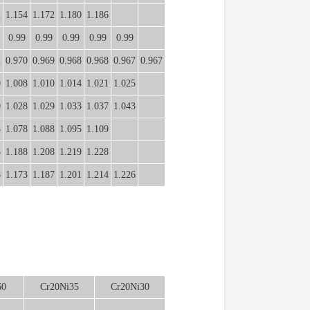
2
1.154
1.172
1.180
1.186
0.99
0.99
0.99
0.99
0.99
2
0.970
0.969
0.968
0.968
0.967
0.967
0
1.008
1.010
1.014
1.021
1.025
0
1.028
1.029
1.033
1.037
1.043
3
1.078
1.088
1.095
1.109
3
1.188
1.208
1.219
1.228
8
1.173
1.187
1.201
1.214
1.226
60
Cr20Ni35
Cr20Ni30