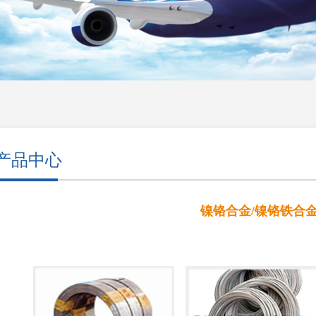
产品中心
镍铬合金/镍铬铁合